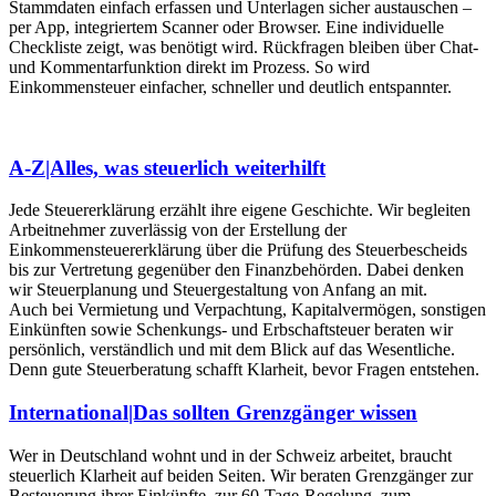
Stammdaten einfach erfassen und Unterlagen sicher austauschen –
per App, integriertem Scanner oder Browser. Eine individuelle
Checkliste zeigt, was benötigt wird. Rückfragen bleiben über Chat-
und Kommentarfunktion direkt im Prozess. So wird
Einkommensteuer einfacher, schneller und deutlich entspannter.
A-Z|Alles, was steuerlich weiterhilft
Jede Steuererklärung erzählt ihre eigene Geschichte. Wir begleiten
Arbeitnehmer zuverlässig von der
Erstellung der
Einkommensteuererklärung
über die
Prüfung des Steuerbescheids
bis zur
Vertretung gegenüber den Finanzbehörden
. Dabei denken
wir Steuerplanung und Steuergestaltung von Anfang an mit.
Auch bei
Vermietung und Verpachtung, Kapitalvermögen, sonstigen
Einkünften sowie Schenkungs- und Erbschaftsteuer
beraten wir
persönlich, verständlich und mit dem Blick auf das Wesentliche.
Denn gute Steuerberatung schafft Klarheit, bevor Fragen entstehen.
International|Das sollten Grenzgänger wissen
Wer in Deutschland wohnt und in der Schweiz arbeitet, braucht
steuerlich Klarheit auf beiden Seiten. Wir beraten Grenzgänger zur
Besteuerung ihrer Einkünfte, zur 60-Tage-Regelung, zum